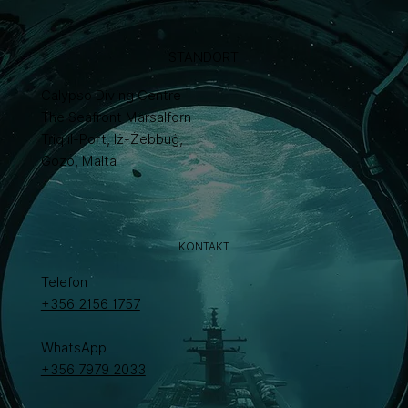
STANDORT
Calypso Diving Centre
The Seafront Marsalforn
Triq il-Port, Iż-Żebbuġ,
Gozo, Malta
KONTAKT
Telefon
+356 2156 1757
WhatsApp
+356 7979 2033