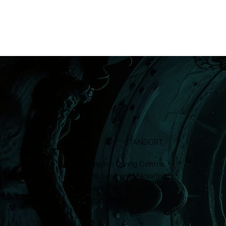
STANDORT
Calypso Diving Centre
The Seafront Marsalforn
Triq il-Port, Iż-Żebbuġ,
Gozo, Malta