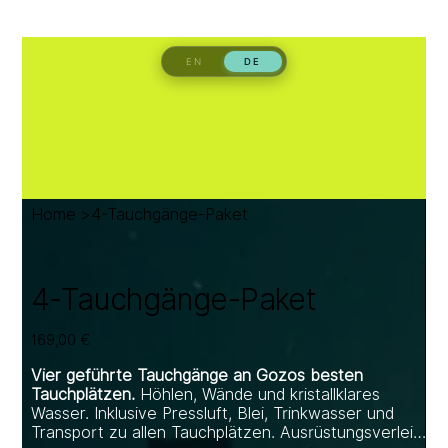
Home
>
4-Tauchgänge-Paket
4-Tauchgänge-Paket
Preis
169,00 €
Vier geführte Tauchgänge an Gozos besten
Tauchplätzen.
Höhlen, Wände und kristallklares
Wasser. Inklusive Pressluft, Blei, Trinkwasser und
Transport zu allen Tauchplätzen. Ausrüstungsverleih