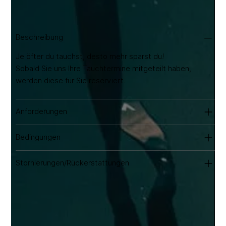
ab 20 €/Tag.
Beschreibung
Je öfter du tauchst, desto mehr sparst du!
Sobald Sie uns Ihre Tauchtermine mitgeteilt haben,
werden diese für Sie reserviert.
Anforderungen
Bedingungen
Stornierungen/Rückerstattungen