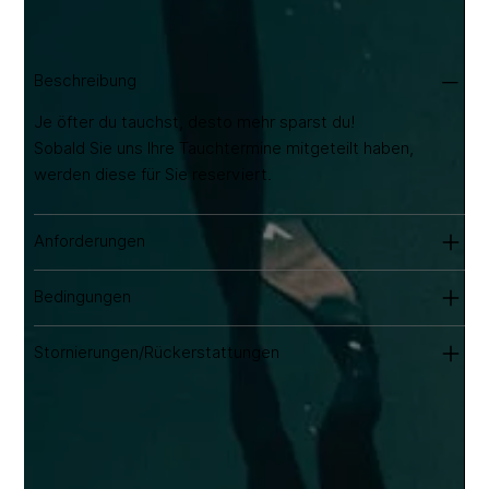
Höhle kennt. Inklusive Pressluft, Blei, Trinkwasser
und Transport zum und vom Tauchplatz.
Ausrüstungsverleih ab 20 €/Tag.
Beschreibung
Je öfter du tauchst, desto mehr sparst du!
Sobald Sie uns Ihre Tauchtermine mitgeteilt haben,
werden diese für Sie reserviert.
Anforderungen
Bedingungen
Stornierungen/Rückerstattungen