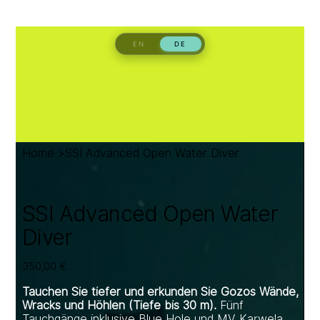
Home
>
SSI Advanced Open Water Diver
SSI Advanced Open Water
Diver
Preis
350,00 €
Tauchen Sie tiefer und erkunden Sie Gozos Wände,
Wracks und Höhlen (Tiefe bis 30 m).
Fünf
Tauchgänge inklusive Blue Hole und MV Karwela,