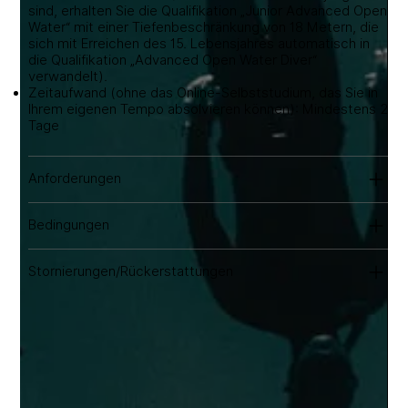
sind, erhalten Sie die Qualifikation „Junior Advanced Open
Water“ mit einer Tiefenbeschränkung von 18 Metern, die
sich mit Erreichen des 15. Lebensjahres automatisch in
die Qualifikation „Advanced Open Water Diver“
verwandelt).
Zeitaufwand (ohne das Online-Selbststudium, das Sie in
Ihrem eigenen Tempo absolvieren können): Mindestens 2
Tage
Anforderungen
Bedingungen
Stornierungen/Rückerstattungen