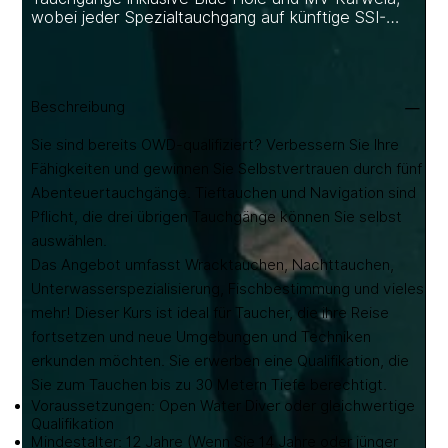
wobei jeder Spezialtauchgang auf künftige SSI-
Spezialisierungen angerechnet wird. All-inclusive:
Ausrüstung, Lernpaket, Zertifizierung & Transport.
Voraussetzung: Open Water Diver.
Beschreibung
Sie sind bereits OWD-qualifiziert? Verbessern Sie Ihre
Fähigkeiten und gewinnen Sie Selbstvertrauen durch fünf
Abenteuertauchgänge. Tieftauchen und Navigation sind
Pflicht, die drei übrigen Tauchgänge können Sie selbst
auswählen.
Das Angebot umfasst Wracktauchen, Nachttauchen,
Unterwasserspezialisierung, Fischbestimmung und vieles
mehr! Dieser Kurs ist ideal für Taucher, die ihre Reise
fortsetzen und neue Umgebungen und Techniken
erkunden möchten. Sie erwerben eine Qualifikation, die
Sie zum Tauchen bis zu 30 Metern Tiefe berechtigt.
Voraussetzungen: Open Water Diver oder gleichwertige
Qualifikation
Mindestalter: 12 Jahre (Wenn Sie 14 Jahre oder jünger