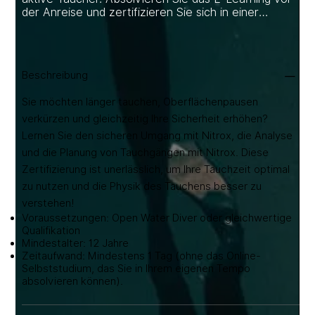
der Anreise und zertifizieren Sie sich in einer
einzigen Sitzung, inklusive Training am
Sauerstoffanalysator. Inklusive E-Learning &
lebenslanger Zertifizierung. Ausrüstungsverleih ab
20 €/Tag.
Beschreibung
Sie möchten länger tauchen, Oberflächenpausen
verkürzen und gleichzeitig Ihre Sicherheit erhöhen?
Lernen Sie den sicheren Umgang mit Nitrox, die Analyse
und die Planung von Tauchgängen mit Nitrox. Diese
Zertifizierung ist unerlässlich, um Ihre Tauchzeit optimal
zu nutzen und die Physik des Tauchens besser zu
verstehen!
Voraussetzungen: Open Water Diver oder gleichwertige
Qualifikation
Mindestalter: 12 Jahre
Zeitaufwand: Mindestens 1 Tag (ohne das Online-
Selbststudium, das Sie in Ihrem eigenen Tempo
absolvieren können).