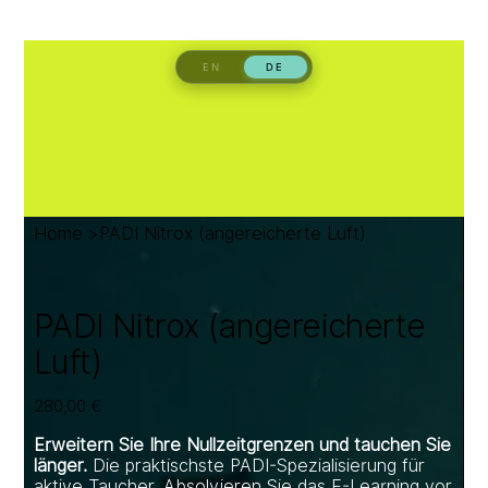
Home
>
PADI Nitrox (angereicherte Luft)
PADI Nitrox (angereicherte
Luft)
Preis
280,00 €
Erweitern Sie Ihre Nullzeitgrenzen und tauchen Sie
länger.
Die praktischste PADI-Spezialisierung für
aktive Taucher. Absolvieren Sie das E-Learning vor